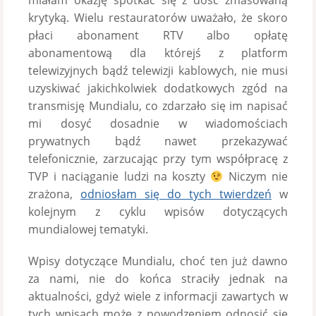
miałam okazję spotkać się z dość zmasowaną
krytyką. Wielu restauratorów uważało, że skoro
płaci abonament RTV albo opłatę
abonamentową dla którejś z platform
telewizyjnych bądź telewizji kablowych, nie musi
uzyskiwać jakichkolwiek dodatkowych zgód na
transmisję Mundialu, co zdarzało się im napisać
mi dosyć dosadnie w wiadomościach
prywatnych bądź nawet przekazywać
telefonicznie, zarzucając przy tym współpracę z
TVP i naciąganie ludzi na koszty
Niczym nie
zrażona,
odniosłam się do tych twierdzeń
w
kolejnym z cyklu wpisów dotyczących
mundialowej tematyki.
Wpisy dotyczące Mundialu, choć ten już dawno
za nami, nie do końca straciły jednak na
aktualności, gdyż wiele z informacji zawartych w
tych wpisach może z powodzeniem odnosić się