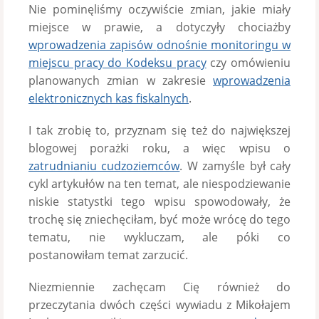
Nie pominęliśmy oczywiście zmian, jakie miały
miejsce w prawie, a dotyczyły chociażby
wprowadzenia zapisów
odnośnie monitoringu w
miejscu pracy do Kodeksu pracy
czy omówieniu
planowanych zmian w zakresie
wprowadzenia
elektronicznych kas fiskalnych
.
I tak zrobię to, przyznam się też do największej
blogowej porażki roku, a więc wpisu o
zatrudnianiu cudzoziemców
. W zamyśle był cały
cykl artykułów na ten temat, ale niespodziewanie
niskie statystki tego wpisu spowodowały, że
trochę się zniechęciłam, być może wrócę do tego
tematu, nie wykluczam, ale póki co
postanowiłam temat zarzucić.
Niezmiennie zachęcam Cię również do
przeczytania dwóch części wywiadu z Mikołajem