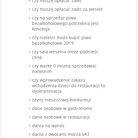
czy muszę opłacać zaiks
czy muszę opłacać zaiks za wesele
czy na sprzedaz piwa
bezalkoholowego potrzebna jest
koncesja
czy nieletni może kupić piwo
bezalkoholowe 2019
czy sala weselna może podnieść
cenę
czy warke 0 mozna sprzedawac
nieletnim
czy wprowadzenie zakazu
wchodzenia dzieci do restauracji to
dyskryminacja
czyny nieuczciwej konkurecji
dane osobowe w gastronomii
dane osobowe w restauracji
dania na wynos
dania z owocami morza VAT