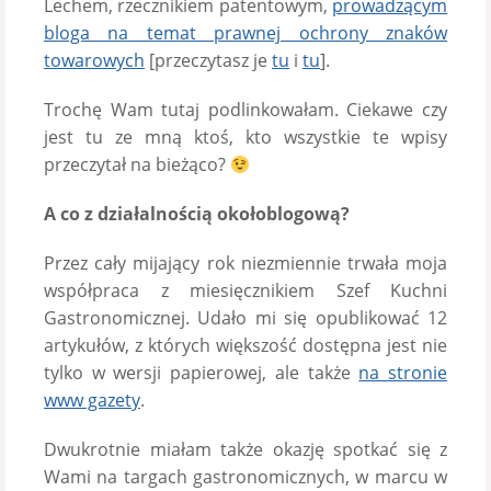
Lechem, rzecznikiem patentowym,
prowadzącym
bloga na temat prawnej ochrony znaków
towarowych
[przeczytasz je
tu
i
tu
].
Trochę Wam tutaj podlinkowałam. Ciekawe czy
jest tu ze mną ktoś, kto wszystkie te wpisy
przeczytał na bieżąco?
A co z działaln
ością okołoblogową?
Przez cały mijający rok niezmiennie trwała moja
współpraca z miesięcznikiem Szef Kuchni
Gastronomicznej. Udało mi się opublikować 12
artykułów, z których większość dostępna jest nie
tylko w wersji papierowej, ale także
na stronie
www gazety
.
Dwukrotnie miałam także okazję spotkać się z
Wami na targach gastronomicznych, w marcu w