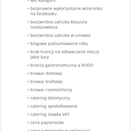
Bez kategorii
bezprawne wykorzystanie wizerunku
na facebooku
bezzwrotna zaliczka klauzula
niedozowlona
bezzwrotna zaliczka w umowie
blogowe podsumowanie roku
brak licencji na odtwarzanie meczy
jakie kary
branża gastronomiczna a RODO
browar domowy
browar kraftowy
browar rzemieślniczy
catering dietetyczny
catering opodatkowanie
catering stawka VAT
cena papierosów
cena papierosów w restauracji