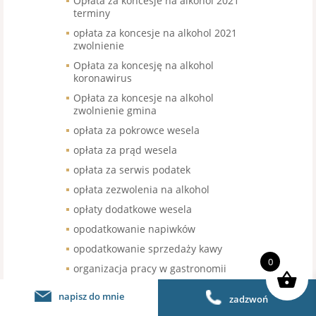
Opłata za koncesje na alkohol 2021
terminy
opłata za koncesje na alkohol 2021
zwolnienie
Opłata za koncesję na alkohol
koronawirus
Opłata za koncesje na alkohol
zwolnienie gmina
opłata za pokrowce wesela
opłata za prąd wesela
opłata za serwis podatek
opłata zezwolenia na alkohol
opłaty dodatkowe wesela
opodatkowanie napiwków
opodatkowanie sprzedaży kawy
0
organizacja pracy w gastronomii
organizacja pracy w restauracji
napisz do mnie
zadzwoń
organizacja urodzin stawka VAT