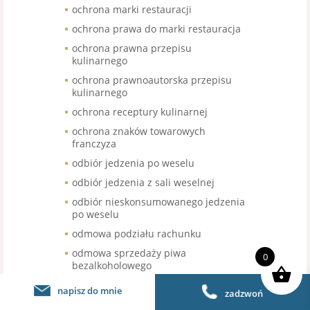
ochrona marki restauracji
ochrona prawa do marki restauracja
ochrona prawna przepisu
kulinarnego
ochrona prawnoautorska przepisu
kulinarnego
ochrona receptury kulinarnej
ochrona znaków towarowych
franczyza
odbiór jedzenia po weselu
odbiór jedzenia z sali weselnej
odbiór nieskonsumowanego jedzenia
po weselu
odmowa podziału rachunku
odmowa sprzedaży piwa
0
bezalkoholowego
odroczenie terminu wymiany kasy
napisz do mnie
zadzwoń
fiskalnej