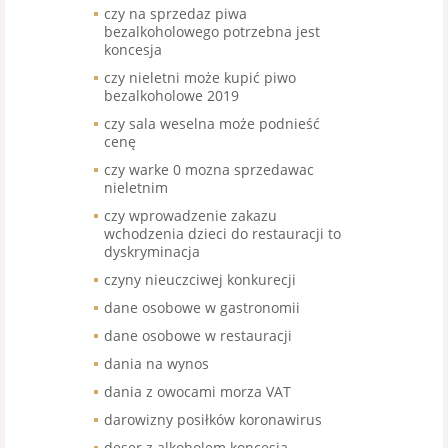
czy na sprzedaz piwa
bezalkoholowego potrzebna jest
koncesja
czy nieletni może kupić piwo
bezalkoholowe 2019
czy sala weselna może podnieść
cenę
czy warke 0 mozna sprzedawac
nieletnim
czy wprowadzenie zakazu
wchodzenia dzieci do restauracji to
dyskryminacja
czyny nieuczciwej konkurecji
dane osobowe w gastronomii
dane osobowe w restauracji
dania na wynos
dania z owocami morza VAT
darowizny posiłków koronawirus
deser z alkoholem koncesja