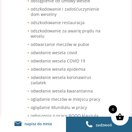
odstąpienie od umowy wesele
odszkodowanie i zadośćuczynienie
dom weselny
odszkodowanie restauracja
odszkodowanie za awarię prądu na
weselu
odtwarzanie meczów w pubie
odwołanie wesela covid
odwołanie wesela COVID 19
odwołanie wesela epidemia
odwołanie wesela koronawirus
zadatek
odwołanie wesela kwarantanna
oglądanie meczów w miejscu pracy
oglądanie Mundialu w pracy
0
ogłoszenia o pracę RODO klauzula
napisz do mnie
ogródki letnie
zadzwoń