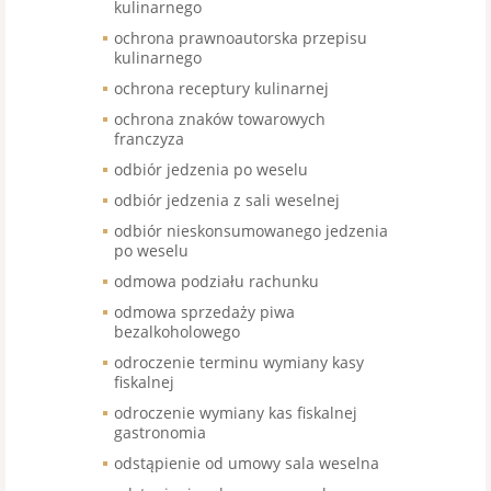
kulinarnego
ochrona prawnoautorska przepisu
kulinarnego
ochrona receptury kulinarnej
ochrona znaków towarowych
franczyza
odbiór jedzenia po weselu
odbiór jedzenia z sali weselnej
odbiór nieskonsumowanego jedzenia
po weselu
odmowa podziału rachunku
odmowa sprzedaży piwa
bezalkoholowego
odroczenie terminu wymiany kasy
fiskalnej
odroczenie wymiany kas fiskalnej
gastronomia
odstąpienie od umowy sala weselna