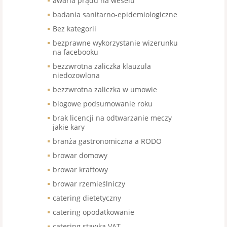
awaria prądu na weselu
badania sanitarno-epidemiologiczne
Bez kategorii
bezprawne wykorzystanie wizerunku
na facebooku
bezzwrotna zaliczka klauzula
niedozowlona
bezzwrotna zaliczka w umowie
blogowe podsumowanie roku
brak licencji na odtwarzanie meczy
jakie kary
branża gastronomiczna a RODO
browar domowy
browar kraftowy
browar rzemieślniczy
catering dietetyczny
catering opodatkowanie
catering stawka VAT