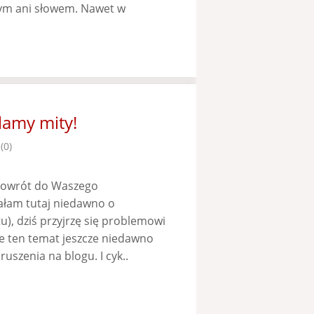
ym ani słowem. Nawet w
lamy mity!
(0)
 powrót do Waszego
ałam tutaj niedawno o
tu), dziś przyjrzę się problemowi
e ten temat jeszcze niedawno
uszenia na blogu. I cyk..