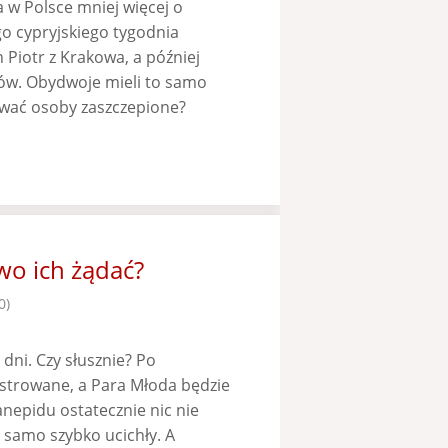
 w Polsce mniej więcej o
o cypryjskiego tygodnia
 Piotr z Krakowa, a później
ków. Obydwoje mieli to samo
ować osoby zaszczepione?
wo ich żądać?
0)
 dni. Czy słusznie? Po
estrowane, a Para Młoda będzie
nepidu ostatecznie nic nie
ak samo szybko ucichły. A