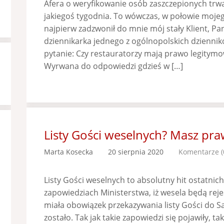
Afera o weryfikowanie osób zaszczepionych trwa
jakiegoś tygodnia. To wówczas, w połowie mojeg
najpierw zadzwonił do mnie mój stały Klient, Pan
dziennikarka jednego z ogólnopolskich dzienni
pytanie: Czy restauratorzy mają prawo legitym
Wyrwana do odpowiedzi gdzieś w […]
Listy Gości weselnych? Masz pra
Marta Kosecka
20 sierpnia 2020
Komentarze (
Listy Gości weselnych to absolutny hit ostatnich
zapowiedziach Ministerstwa, iż wesela będą rej
miała obowiązek przekazywania listy Gości do Sa
zostało. Tak jak takie zapowiedzi się pojawiły, t