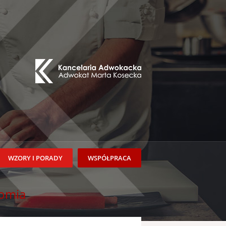
WZORY I PORADY
WSPÓŁPRACA
omia