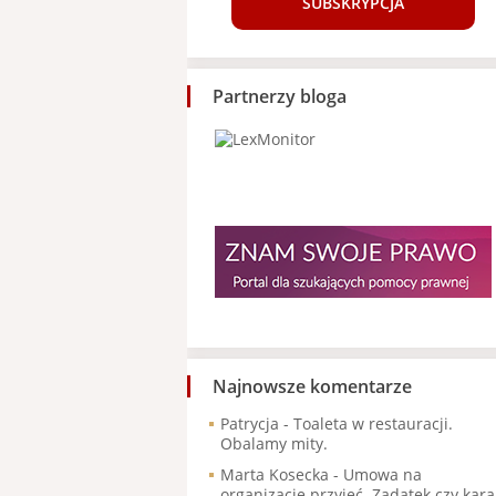
SUBSKRYPCJA
Partnerzy bloga
Najnowsze komentarze
Patrycja
-
Toaleta w restauracji.
Obalamy mity.
Marta Kosecka
-
Umowa na
organizację przyjęć. Zadatek czy kara