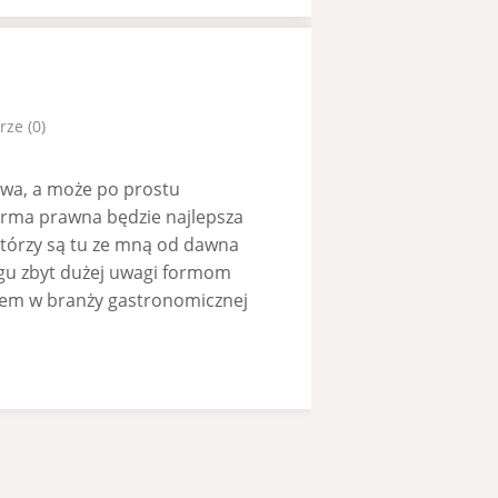
ze (0)
owa, a może po prostu
orma prawna będzie najlepsza
którzy są tu ze mną od dawna
ogu zbyt dużej uwagi formom
iem w branży gastronomicznej