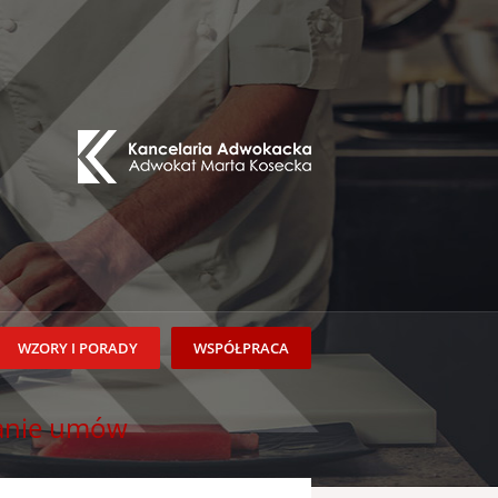
WZORY I PORADY
WSPÓŁPRACA
anie umów