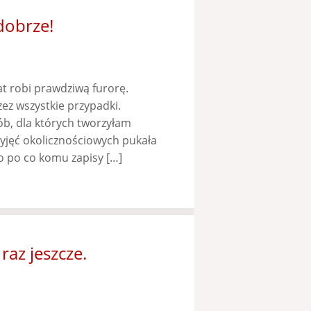
dobrze!
at robi prawdziwą furorę.
zez wszystkie przypadki.
b, dla których tworzyłam
yjęć okolicznościowych pukała
bo po co komu zapisy […]
raz jeszcze.