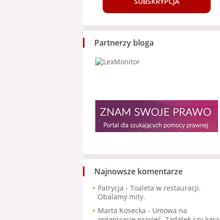
SUBSKRYPCJA
Partnerzy bloga
Najnowsze komentarze
Patrycja
-
Toaleta w restauracji.
Obalamy mity.
Marta Kosecka
-
Umowa na
organizację przyjęć. Zadatek czy kara