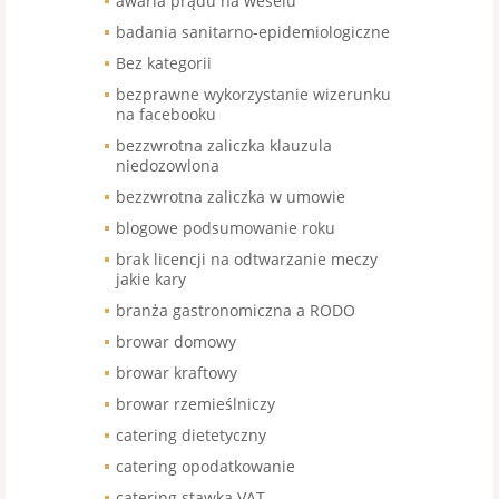
awaria prądu na weselu
badania sanitarno-epidemiologiczne
Bez kategorii
bezprawne wykorzystanie wizerunku
na facebooku
bezzwrotna zaliczka klauzula
niedozowlona
bezzwrotna zaliczka w umowie
blogowe podsumowanie roku
brak licencji na odtwarzanie meczy
jakie kary
branża gastronomiczna a RODO
browar domowy
browar kraftowy
browar rzemieślniczy
catering dietetyczny
catering opodatkowanie
catering stawka VAT