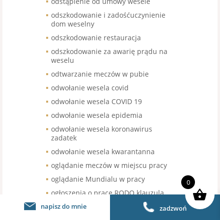
odstąpienie od umowy wesele
odszkodowanie i zadośćuczynienie
dom weselny
odszkodowanie restauracja
odszkodowanie za awarię prądu na
weselu
odtwarzanie meczów w pubie
odwołanie wesela covid
odwołanie wesela COVID 19
odwołanie wesela epidemia
odwołanie wesela koronawirus
zadatek
odwołanie wesela kwarantanna
oglądanie meczów w miejscu pracy
oglądanie Mundialu w pracy
0
ogłoszenia o pracę RODO klauzula
napisz do mnie
ogródki letnie
zadzwoń