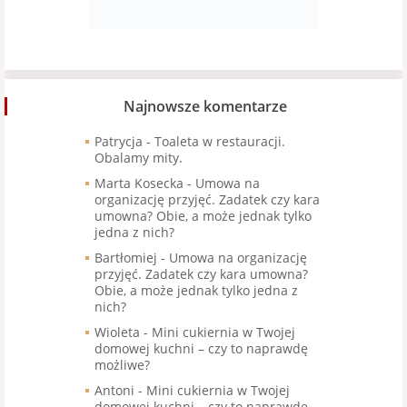
Najnowsze komentarze
Patrycja
-
Toaleta w restauracji.
Obalamy mity.
Marta Kosecka
-
Umowa na
organizację przyjęć. Zadatek czy kara
umowna? Obie, a może jednak tylko
jedna z nich?
Bartłomiej
-
Umowa na organizację
przyjęć. Zadatek czy kara umowna?
Obie, a może jednak tylko jedna z
nich?
Wioleta
-
Mini cukiernia w Twojej
domowej kuchni – czy to naprawdę
możliwe?
Antoni
-
Mini cukiernia w Twojej
domowej kuchni – czy to naprawdę