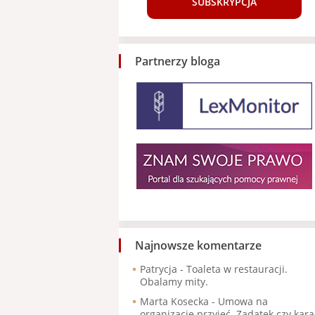
SUBSKRYPCJA
Partnerzy bloga
Najnowsze komentarze
Patrycja
-
Toaleta w restauracji.
Obalamy mity.
Marta Kosecka
-
Umowa na
organizację przyjęć. Zadatek czy kara