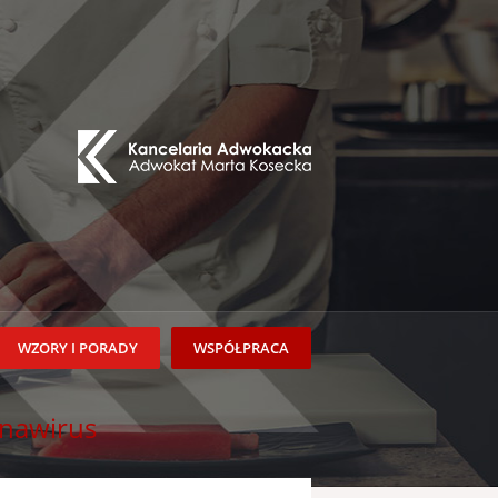
WZORY I PORADY
WSPÓŁPRACA
onawirus