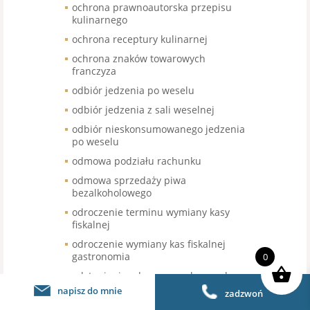
ochrona prawnoautorska przepisu
kulinarnego
ochrona receptury kulinarnej
ochrona znaków towarowych
franczyza
odbiór jedzenia po weselu
odbiór jedzenia z sali weselnej
odbiór nieskonsumowanego jedzenia
po weselu
odmowa podziału rachunku
odmowa sprzedaży piwa
bezalkoholowego
odroczenie terminu wymiany kasy
fiskalnej
odroczenie wymiany kas fiskalnej
gastronomia
0
odstąpienie od umowy sala weselna
napisz do mnie
zadzwoń
odstąpienie od umowy wesele