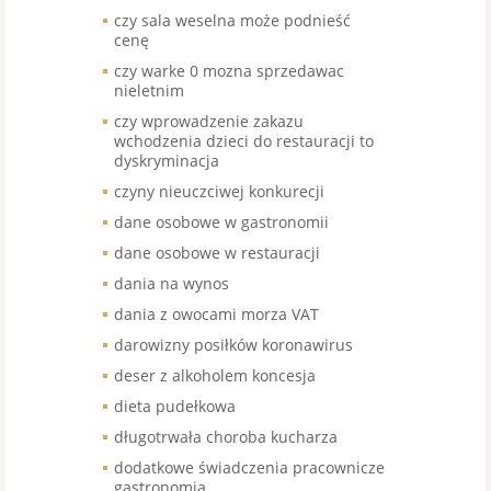
czy sala weselna może podnieść
cenę
czy warke 0 mozna sprzedawac
nieletnim
czy wprowadzenie zakazu
wchodzenia dzieci do restauracji to
dyskryminacja
czyny nieuczciwej konkurecji
dane osobowe w gastronomii
dane osobowe w restauracji
dania na wynos
dania z owocami morza VAT
darowizny posiłków koronawirus
deser z alkoholem koncesja
dieta pudełkowa
długotrwała choroba kucharza
dodatkowe świadczenia pracownicze
gastronomia