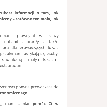
zukasz informacji o tym, jak
iczny – zarówno ten mały, jak
blemami prawnymi w branży
a osobami z branży, a także
z fora dla prowadzących lokale
 problemami borykają się osoby,
tronomiczną – małymi lokalami
estauracjami.
 czynności prawne prowadzące do
tronomicznego.
parą, mam zamiar
pomóc Ci w