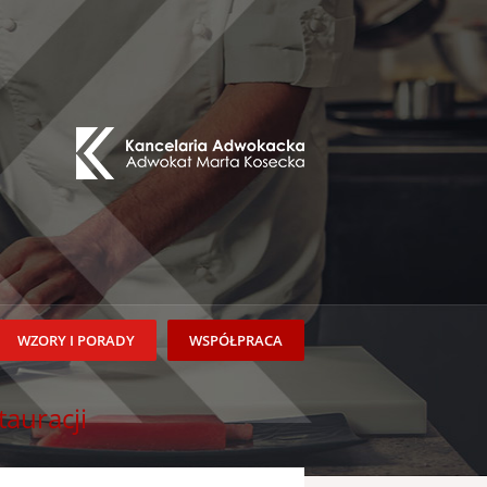
WZORY I PORADY
WSPÓŁPRACA
tauracji