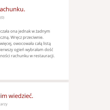
rachunku.
(0)
aczała ona jednak w żadnym
czną. Wręcz przeciwnie.
 więcej, owocowała całą listą
pierwszy ogień wybrałam dość
ości rachunku w restauracji.
im wiedzieć.
arzy