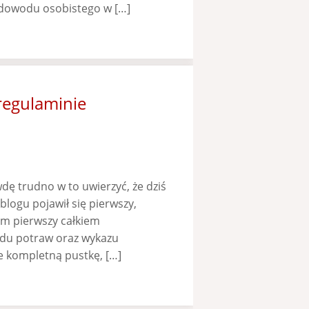
 dowodu osobistego w […]
 regulaminie
wdę trudno w to uwierzyć, że dziś
logu pojawił się pierwszy,
łam pierwszy całkiem
du potraw oraz wykazu
 kompletną pustkę, […]