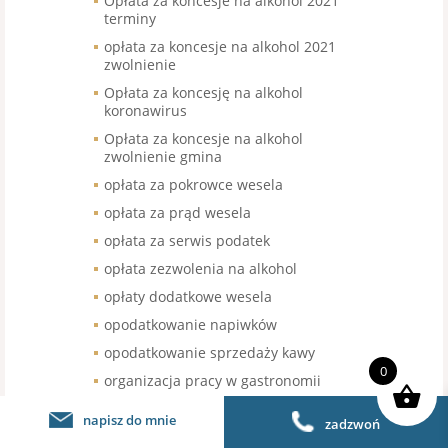
Opłata za koncesje na alkohol 2021
terminy
opłata za koncesje na alkohol 2021
zwolnienie
Opłata za koncesję na alkohol
koronawirus
Opłata za koncesje na alkohol
zwolnienie gmina
opłata za pokrowce wesela
opłata za prąd wesela
opłata za serwis podatek
opłata zezwolenia na alkohol
opłaty dodatkowe wesela
opodatkowanie napiwków
opodatkowanie sprzedaży kawy
0
organizacja pracy w gastronomii
organizacja pracy w restauracji
napisz do mnie
zadzwoń
organizacja urodzin stawka VAT