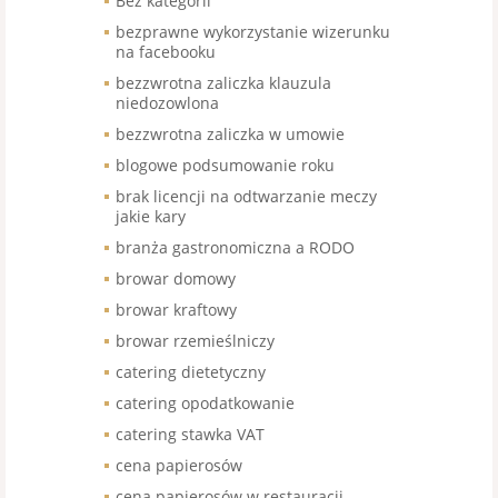
Bez kategorii
bezprawne wykorzystanie wizerunku
na facebooku
bezzwrotna zaliczka klauzula
niedozowlona
bezzwrotna zaliczka w umowie
blogowe podsumowanie roku
brak licencji na odtwarzanie meczy
jakie kary
branża gastronomiczna a RODO
browar domowy
browar kraftowy
browar rzemieślniczy
catering dietetyczny
catering opodatkowanie
catering stawka VAT
cena papierosów
cena papierosów w restauracji