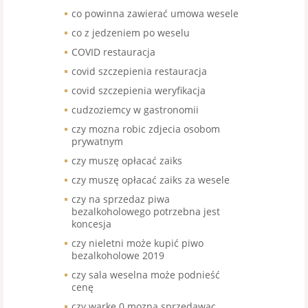
co powinna zawierać umowa wesele
co z jedzeniem po weselu
COVID restauracja
covid szczepienia restauracja
covid szczepienia weryfikacja
cudzoziemcy w gastronomii
czy mozna robic zdjecia osobom
prywatnym
czy muszę opłacać zaiks
czy muszę opłacać zaiks za wesele
czy na sprzedaz piwa
bezalkoholowego potrzebna jest
koncesja
czy nieletni może kupić piwo
bezalkoholowe 2019
czy sala weselna może podnieść
cenę
czy warke 0 mozna sprzedawac