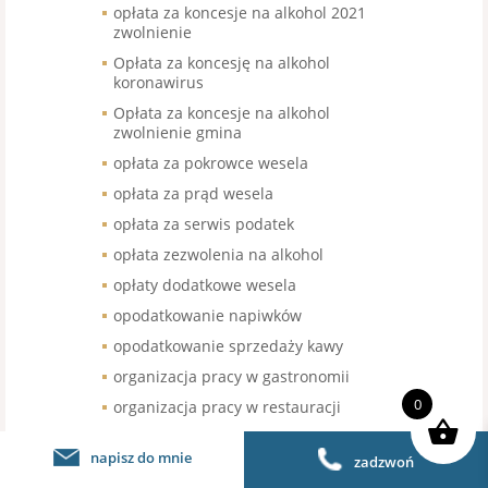
opłata za koncesje na alkohol 2021
zwolnienie
Opłata za koncesję na alkohol
koronawirus
Opłata za koncesje na alkohol
zwolnienie gmina
opłata za pokrowce wesela
opłata za prąd wesela
opłata za serwis podatek
opłata zezwolenia na alkohol
opłaty dodatkowe wesela
opodatkowanie napiwków
opodatkowanie sprzedaży kawy
organizacja pracy w gastronomii
0
organizacja pracy w restauracji
organizacja urodzin stawka VAT
napisz do mnie
zadzwoń
organizacja wesel