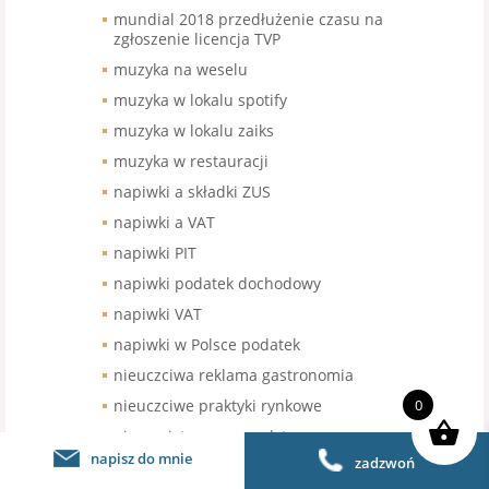
mundial 2018 przedłużenie czasu na
zgłoszenie licencja TVP
muzyka na weselu
muzyka w lokalu spotify
muzyka w lokalu zaiks
muzyka w restauracji
napiwki a składki ZUS
napiwki a VAT
napiwki PIT
napiwki podatek dochodowy
napiwki VAT
napiwki w Polsce podatek
nieuczciwa reklama gastronomia
nieuczciwe praktyki rynkowe
0
niezarejstrowany znak towarowy
franczyza
napisz do mnie
zadzwoń
nowe kasy fisklane gastronomia