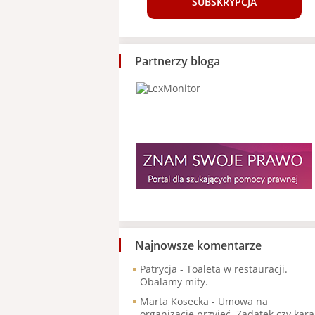
SUBSKRYPCJA
Partnerzy bloga
Najnowsze komentarze
Patrycja
-
Toaleta w restauracji.
Obalamy mity.
Marta Kosecka
-
Umowa na
organizację przyjęć. Zadatek czy kara