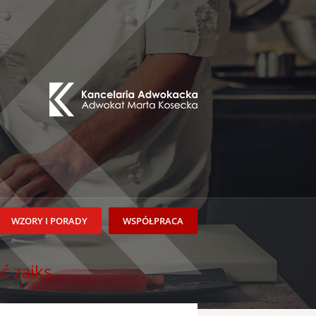
WZORY I PORADY
WSPÓŁPRACA
ć zaiks