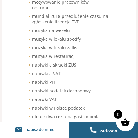
motywowanie pracowników
resturacji
mundial 2018 przedłużenie czasu na
zgłoszenie licencja TVP
muzyka na weselu
muzyka w lokalu spotify
muzyka w lokalu zaiks
muzyka w restauracji
napiwki a składki ZUS
napiwki a VAT
napiwki PIT
napiwki podatek dochodowy
napiwki VAT
napiwki w Polsce podatek
0
nieuczciwa reklama gastronomia
nieuczciwe praktyki rynkowe
napisz do mnie
zadzwoń
niezarejstrowany znak towarowy