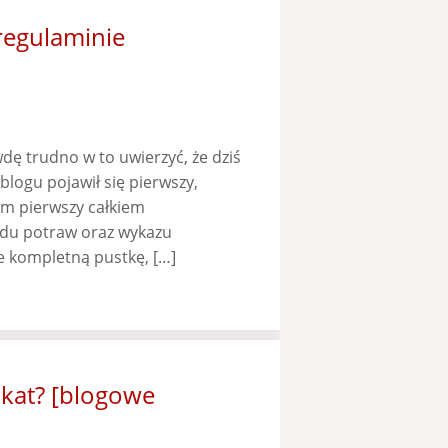
 regulaminie
wdę trudno w to uwierzyć, że dziś
logu pojawił się pierwszy,
łam pierwszy całkiem
du potraw oraz wykazu
 kompletną pustkę, […]
okat? [blogowe