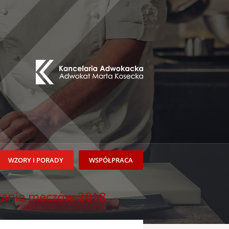
WZORY I PORADY
WSPÓŁPRACA
rzanie meczów 2018