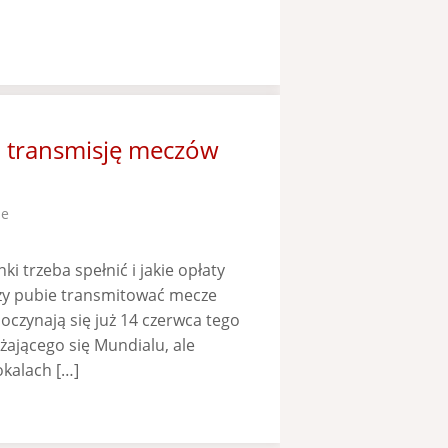
a transmisję meczów
ze
i trzeba spełnić i jakie opłaty
czy pubie transmitować mecze
poczynają się już 14 czerwca tego
iżającego się Mundialu, ale
okalach […]