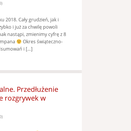
0)
 2018. Cały grudzień, jak i
ybko i już za chwilę powoli
k nastąpi, zmienimy cyfrę z 8
zampana
Okres świąteczno-
dsumowań i […]
lne. Przedłużenie
ie rozgrywek w
0)