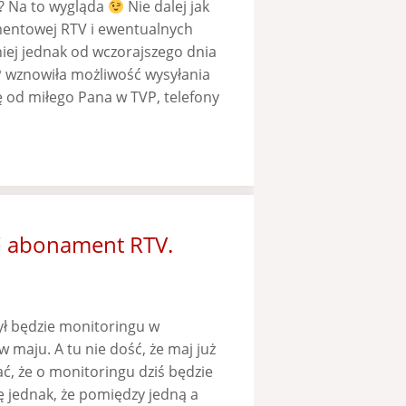
? Na to wygląda
Nie dalej jak
mentowej RTV i ewentualnych
niej jednak od wczorajszego dnia
VP wznowiła możliwość wysyłania
ę od miłego Pana w TVP, telefony
i abonament RTV.
ył będzie monitoringu w
w maju. A tu nie dość, że maj już
ać, że o monitoringu dziś będzie
ę jednak, że pomiędzy jedną a