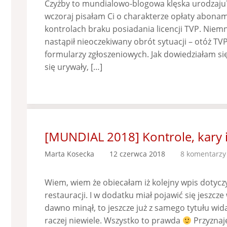
Czyżby to mundialowo-blogowa klęska urodzaju
wczoraj pisałam Ci o charakterze opłaty abona
kontrolach braku posiadania licencji TVP. Niem
nastąpił nieoczekiwany obrót sytuacji – otóż T
formularzy zgłoszeniowych. Jak dowiedziałam si
się urywały, […]
[MUNDIAL 2018] Kontrole, kary 
Marta Kosecka
12 czerwca 2018
8 komentarzy
Wiem, wiem że obiecałam iż kolejny wpis dotycz
restauracji. I w dodatku miał pojawić się jeszcze 
dawno minął, to jeszcze już z samego tytułu wid
raczej niewiele. Wszystko to prawda
Przyznaj