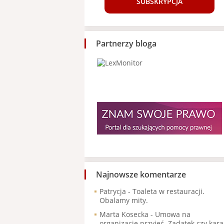
SUBSKRYPCJA
Partnerzy bloga
Najnowsze komentarze
Patrycja
-
Toaleta w restauracji.
Obalamy mity.
Marta Kosecka
-
Umowa na
organizację przyjęć. Zadatek czy kara