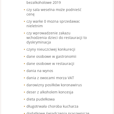
bezalkoholowe 2019
czy sala weselna może podnieść
cenę
czy warke 0 mozna sprzedawac
nieletnim
czy wprowadzenie zakazu
wchodzenia dzieci do restauracji to
dyskryminacja
czyny nieuczciwej konkurecji
dane osobowe w gastronomii
dane osobowe w restauracji
dania na wynos
dania z owocami morza VAT
darowizny posiłków koronawirus
deser z alkoholem koncesja
dieta pudełkowa
długotrwała choroba kucharza
dodatkowe świadczenia pracownicze