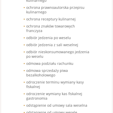
kulinarnego
ochrona prawnoautorska przepisu
kulinarnego
ochrona receptury kulinarnej
ochrona znaków towarowych
franczyza
odbiór jedzenia po weselu
odbiór jedzenia z sali weselnej
odbiór nieskonsumowanego jedzenia
po weselu
odmowa podziału rachunku
odmowa sprzedaży piwa
bezalkoholowego
odroczenie terminu wymiany kasy
fiskalnej
odroczenie wymiany kas fiskalnej
gastronomia
odstąpienie od umowy sala weselna
odstąpienie od umowy wesele