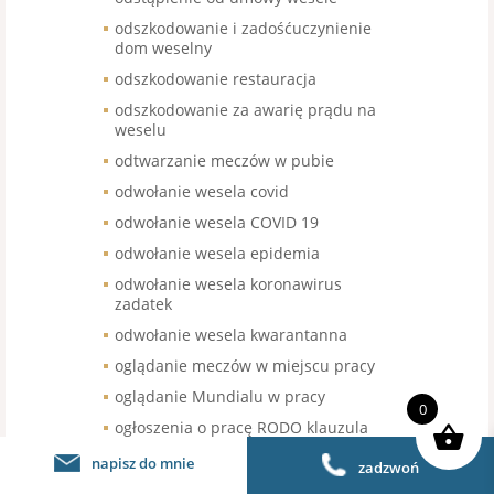
odszkodowanie i zadośćuczynienie
dom weselny
odszkodowanie restauracja
odszkodowanie za awarię prądu na
weselu
odtwarzanie meczów w pubie
odwołanie wesela covid
odwołanie wesela COVID 19
odwołanie wesela epidemia
odwołanie wesela koronawirus
zadatek
odwołanie wesela kwarantanna
oglądanie meczów w miejscu pracy
oglądanie Mundialu w pracy
0
ogłoszenia o pracę RODO klauzula
ogródki letnie
napisz do mnie
zadzwoń
ogródki piwne