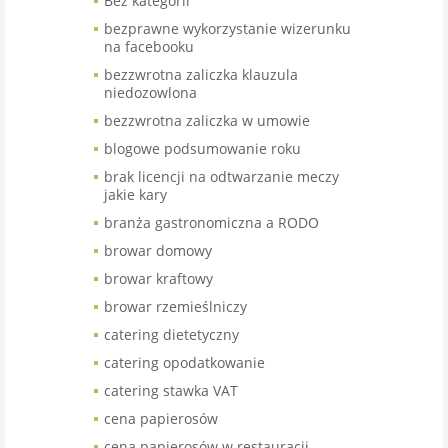
Bez kategorii
bezprawne wykorzystanie wizerunku
na facebooku
bezzwrotna zaliczka klauzula
niedozowlona
bezzwrotna zaliczka w umowie
blogowe podsumowanie roku
brak licencji na odtwarzanie meczy
jakie kary
branża gastronomiczna a RODO
browar domowy
browar kraftowy
browar rzemieślniczy
catering dietetyczny
catering opodatkowanie
catering stawka VAT
cena papierosów
cena papierosów w restauracji