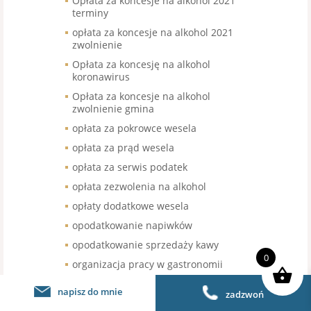
Opłata za koncesje na alkohol 2021
terminy
opłata za koncesje na alkohol 2021
zwolnienie
Opłata za koncesję na alkohol
koronawirus
Opłata za koncesje na alkohol
zwolnienie gmina
opłata za pokrowce wesela
opłata za prąd wesela
opłata za serwis podatek
opłata zezwolenia na alkohol
opłaty dodatkowe wesela
opodatkowanie napiwków
opodatkowanie sprzedaży kawy
0
organizacja pracy w gastronomii
organizacja pracy w restauracji
napisz do mnie
zadzwoń
organizacja urodzin stawka VAT