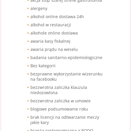
akcja stop szarej strefie gastronomia
alergeny
alkohol online dostawa 24h
alkohol w restauracji
alkohole online dostawa
awaria kasy fiskalnej
awaria prądu na weselu
badania sanitarno-epidemiologiczne
Bez kategorii
bezprawne wykorzystanie wizerunku
na facebooku
bezzwrotna zaliczka klauzula
niedozowlona
bezzwrotna zaliczka w umowie
blogowe podsumowanie roku
brak licencji na odtwarzanie meczy
jakie kary
branża gastronomiczna a RODO