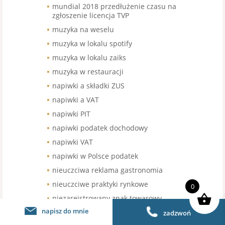
mundial 2018 przedłużenie czasu na
zgłoszenie licencja TVP
muzyka na weselu
muzyka w lokalu spotify
muzyka w lokalu zaiks
muzyka w restauracji
napiwki a składki ZUS
napiwki a VAT
napiwki PIT
napiwki podatek dochodowy
napiwki VAT
napiwki w Polsce podatek
nieuczciwa reklama gastronomia
nieuczciwe praktyki rynkowe
0
niezarejstrowany znak towarowy
franczyza
napisz do mnie
zadzwoń
nowe kasy fisklane gastronomia