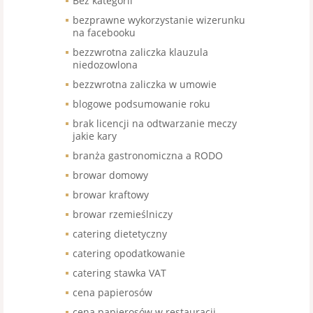
Bez kategorii
bezprawne wykorzystanie wizerunku
na facebooku
bezzwrotna zaliczka klauzula
niedozowlona
bezzwrotna zaliczka w umowie
blogowe podsumowanie roku
brak licencji na odtwarzanie meczy
jakie kary
branża gastronomiczna a RODO
browar domowy
browar kraftowy
browar rzemieślniczy
catering dietetyczny
catering opodatkowanie
catering stawka VAT
cena papierosów
cena papierosów w restauracji