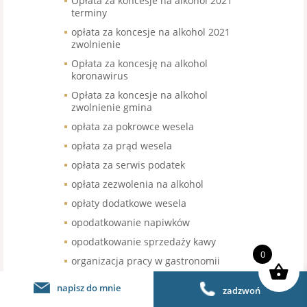
Opłata za koncesje na alkohol 2021
terminy
opłata za koncesje na alkohol 2021
zwolnienie
Opłata za koncesję na alkohol
koronawirus
Opłata za koncesje na alkohol
zwolnienie gmina
opłata za pokrowce wesela
opłata za prąd wesela
opłata za serwis podatek
opłata zezwolenia na alkohol
opłaty dodatkowe wesela
opodatkowanie napiwków
opodatkowanie sprzedaży kawy
0
organizacja pracy w gastronomii
organizacja pracy w restauracji
napisz do mnie
zadzwoń
organizacja urodzin stawka VAT