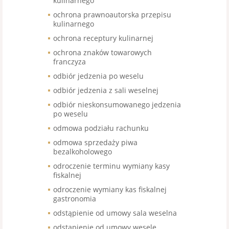
kulinarnego
ochrona prawnoautorska przepisu
kulinarnego
ochrona receptury kulinarnej
ochrona znaków towarowych
franczyza
odbiór jedzenia po weselu
odbiór jedzenia z sali weselnej
odbiór nieskonsumowanego jedzenia
po weselu
odmowa podziału rachunku
odmowa sprzedaży piwa
bezalkoholowego
odroczenie terminu wymiany kasy
fiskalnej
odroczenie wymiany kas fiskalnej
gastronomia
odstąpienie od umowy sala weselna
odstąpienie od umowy wesele