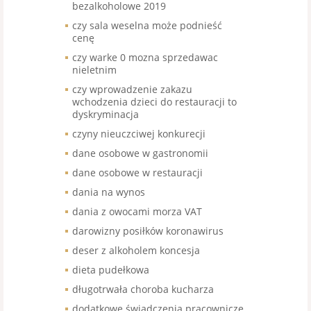
bezalkoholowe 2019
czy sala weselna może podnieść
cenę
czy warke 0 mozna sprzedawac
nieletnim
czy wprowadzenie zakazu
wchodzenia dzieci do restauracji to
dyskryminacja
czyny nieuczciwej konkurecji
dane osobowe w gastronomii
dane osobowe w restauracji
dania na wynos
dania z owocami morza VAT
darowizny posiłków koronawirus
deser z alkoholem koncesja
dieta pudełkowa
długotrwała choroba kucharza
dodatkowe świadczenia pracownicze