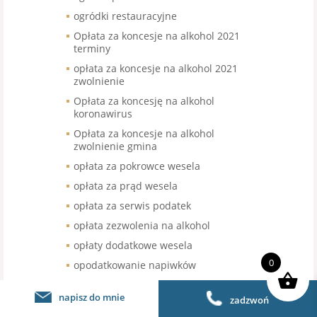
ogródki restauracyjne
Opłata za koncesje na alkohol 2021
terminy
opłata za koncesje na alkohol 2021
zwolnienie
Opłata za koncesję na alkohol
koronawirus
Opłata za koncesje na alkohol
zwolnienie gmina
opłata za pokrowce wesela
opłata za prąd wesela
opłata za serwis podatek
opłata zezwolenia na alkohol
opłaty dodatkowe wesela
0
opodatkowanie napiwków
opodatkowanie sprzedaży kawy
napisz do mnie
zadzwoń
organizacja pracy w gastronomii