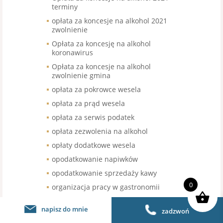
terminy
opłata za koncesje na alkohol 2021
zwolnienie
Opłata za koncesję na alkohol
koronawirus
Opłata za koncesje na alkohol
zwolnienie gmina
opłata za pokrowce wesela
opłata za prąd wesela
opłata za serwis podatek
opłata zezwolenia na alkohol
opłaty dodatkowe wesela
opodatkowanie napiwków
opodatkowanie sprzedaży kawy
0
organizacja pracy w gastronomii
organizacja pracy w restauracji
napisz do mnie
zadzwoń
organizacja urodzin stawka VAT