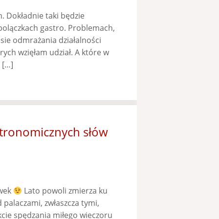
. Dokładnie taki będzie
 bolączkach gastro. Problemach,
asie odmrażania działalności
órych wzięłam udział. A które w
 […]
stronomicznych słów
ywek
Lato powoli zmierza ku
 palaczami, zwłaszcza tymi,
akcie spędzania miłego wieczoru