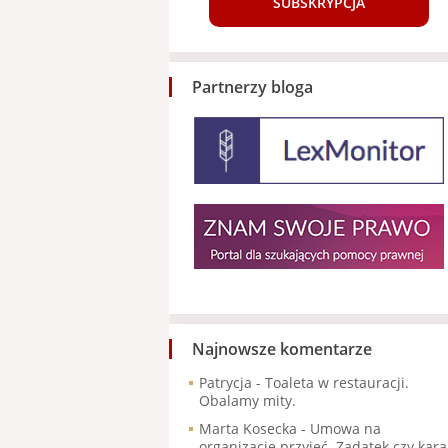
SUBSKRYPCJA
Partnerzy bloga
Najnowsze komentarze
Patrycja
-
Toaleta w restauracji.
Obalamy mity.
Marta Kosecka
-
Umowa na
organizację przyjęć. Zadatek czy kara