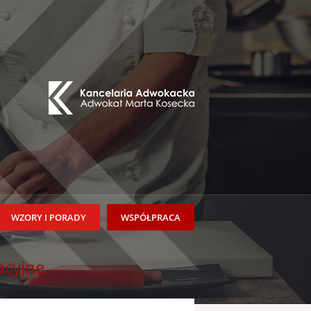
WZORY I PORADY
WSPÓŁPRACA
acyjne