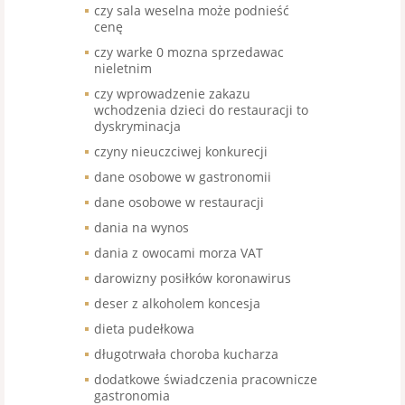
czy sala weselna może podnieść
cenę
czy warke 0 mozna sprzedawac
nieletnim
czy wprowadzenie zakazu
wchodzenia dzieci do restauracji to
dyskryminacja
czyny nieuczciwej konkurecji
dane osobowe w gastronomii
dane osobowe w restauracji
dania na wynos
dania z owocami morza VAT
darowizny posiłków koronawirus
deser z alkoholem koncesja
dieta pudełkowa
długotrwała choroba kucharza
dodatkowe świadczenia pracownicze
gastronomia