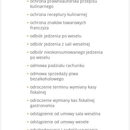
ochrona prawnoautorska przepisu
kulinarnego
ochrona receptury kulinarnej
ochrona znaków towarowych
franczyza
odbiór jedzenia po weselu
odbiór jedzenia z sali weselnej
odbiór nieskonsumowanego jedzenia
po weselu
odmowa podziału rachunku
odmowa sprzedaży piwa
bezalkoholowego
odroczenie terminu wymiany kasy
fiskalnej
odroczenie wymiany kas fiskalnej
gastronomia
odstąpienie od umowy sala weselna
odstąpienie od umowy wesele
odszkodowanie i zadośćuczynienie