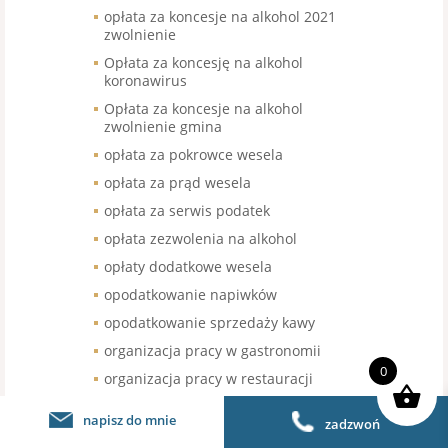
opłata za koncesje na alkohol 2021
zwolnienie
Opłata za koncesję na alkohol
koronawirus
Opłata za koncesje na alkohol
zwolnienie gmina
opłata za pokrowce wesela
opłata za prąd wesela
opłata za serwis podatek
opłata zezwolenia na alkohol
opłaty dodatkowe wesela
opodatkowanie napiwków
opodatkowanie sprzedaży kawy
organizacja pracy w gastronomii
0
organizacja pracy w restauracji
organizacja urodzin stawka VAT
napisz do mnie
zadzwoń
organizacja wesel