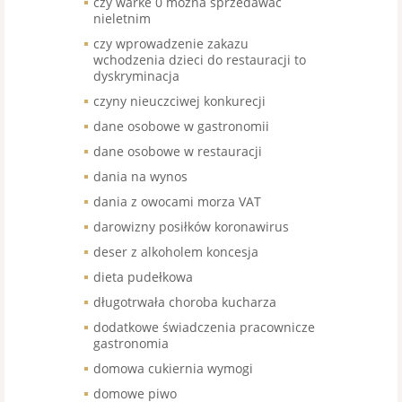
czy warke 0 mozna sprzedawac
nieletnim
czy wprowadzenie zakazu
wchodzenia dzieci do restauracji to
dyskryminacja
czyny nieuczciwej konkurecji
dane osobowe w gastronomii
dane osobowe w restauracji
dania na wynos
dania z owocami morza VAT
darowizny posiłków koronawirus
deser z alkoholem koncesja
dieta pudełkowa
długotrwała choroba kucharza
dodatkowe świadczenia pracownicze
gastronomia
domowa cukiernia wymogi
domowe piwo