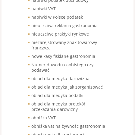
napiwki podatek dochodowy
napiwki VAT
napiwki w Polsce podatek
nieuczciwa reklama gastronomia
nieuczciwe praktyki rynkowe
niezarejstrowany znak towarowy
franczyza
nowe kasy fisklane gastronomia
Numer dowodu osobistego czy
podawać
obiad dla medyka darowizna
obiad dla medyka jak zorganizować
obiad dla medyka podatki
obiad dla medyka protokół
przekazania darowizny
obniżka VAT
obniżka vat na żywność gastronomia
obostrzenia dla restauracji