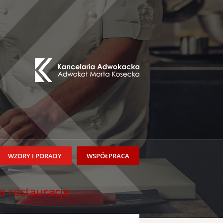
WZORY I PORADY
WSPÓŁPRACA
a restauracje