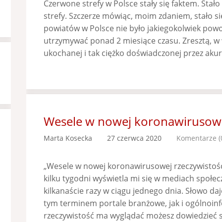
Czerwone strefy w Polsce stały się faktem. Stało
strefy. Szczerze mówiąc, moim zdaniem, stało si
powiatów w Polsce nie było jakiegokolwiek pow
utrzymywać ponad 2 miesiące czasu. Zresztą, w 
ukochanej i tak ciężko doświadczonej przez akur
Wesele w nowej koronawirusowej
Marta Kosecka
27 czerwca 2020
Komentarze (
„Wesele w nowej koronawirusowej rzeczywistości
kilku tygodni wyświetla mi się w mediach społe
kilkanaście razy w ciągu jednego dnia. Słowo da
tym terminem portale branżowe, jak i ogólnoinf
rzeczywistość ma wyglądać możesz dowiedzieć s