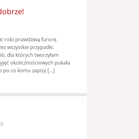
dobrze!
at robi prawdziwą furorę.
zez wszystkie przypadki.
b, dla których tworzyłam
yjęć okolicznościowych pukała
bo po co komu zapisy […]
0)