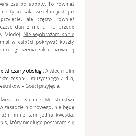
wała zaś od soboty. To również
ie tylko sala weselna jest już
rzyjęcie, ale często również
 część dań z menu. To przede
ry Młodej.
Nie wyobrażam sobie
 miał w całości pokrywać koszty
ntu ogłoszenia zaktualizowanej
ie wliczamy obsługi
. A więc moim
także zespołu muzycznego / dj’a,
estników – Gości przyjęcia.
ziesz na stronie Ministerstwa
w zasadzie nic nowego, nie będę
rażni mnie tam jedna kwestia,
pis, który niedługo postaram się