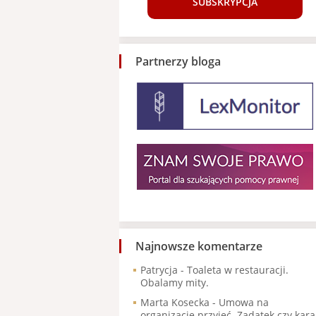
SUBSKRYPCJA
Partnerzy bloga
Najnowsze komentarze
Patrycja
-
Toaleta w restauracji.
Obalamy mity.
Marta Kosecka
-
Umowa na
organizację przyjęć. Zadatek czy kara