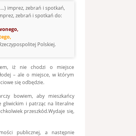
…) imprez, zebrań i spotkań,
imprez, zebrań i spotkań do:
rwonego,
tego,
zeczypospolitej Polskiej.
tem, iż nie chodzi o miejsce
odej – ale o miejsce, w którym
ściowe się odbędzie.
tarczy bowiem, aby mieszkańcy
gliwickim i patrząc na literalne
ichkolwiek przeszkód.Wydaje się,
ości publicznej, a następnie