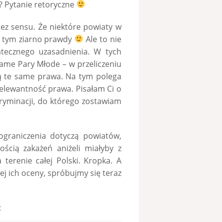
? Pytanie retoryczne
bez sensu. Że niektóre powiaty w
 w tym ziarno prawdy
Ale to nie
atecznego uzasadnienia. W tych
same Pary Młode – w przeliczeniu
ą te same prawa. Na tym polega
elewantność prawa. Pisałam Ci o
ryminacji, do którego zostawiam
ograniczenia dotyczą powiatów,
lością zakażeń aniżeli miałyby z
 terenie całej Polski. Kropka. A
zej ich oceny, spróbujmy się teraz
: