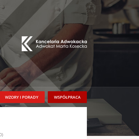
WZORY I PORADY
WSPÓŁPRACA
0)