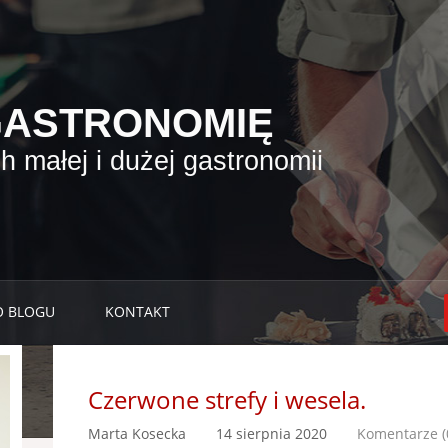
GASTRONOMIĘ
 małej i dużej gastronomii
O BLOGU
KONTAKT
Czerwone strefy i wesela.
Marta Kosecka
14 sierpnia 2020
Komentarze (