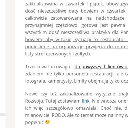
zaktualizowana w czwartek i piątek, obowiązy
dość nieszczęśliwe daty bowiem w czwartek n
całkowicie zatowarowana na nadchodzące p
przynajmniej częściowo, gotowa jest pewna
wszystkim dość nieszczęśliwa praktyka dla Pa
bowiem, aby w takiej sytuacji to restaurator
poniesione na organizację przyjęcia do mome
listy stref czerwonych i żółtych
.
Trzecia ważna uwaga –
do powyższych limitów n
zdaniem nie tylko personelu restauracji, ale 
fotografa, kamerzysty. Limity obejmują tylko ucz
Nowe czy też zaktualizowane wytyczne znajd
Rozwoju. Tutaj zostawiam
link
. Nie wnoszą one 
ich więc szczegółowo omawiała. Choć nie, d
mianowicie, RODO. Ale to temat może na inny w
popełnić