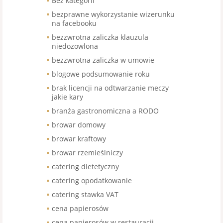
Bez kategorii
bezprawne wykorzystanie wizerunku
na facebooku
bezzwrotna zaliczka klauzula
niedozowlona
bezzwrotna zaliczka w umowie
blogowe podsumowanie roku
brak licencji na odtwarzanie meczy
jakie kary
branża gastronomiczna a RODO
browar domowy
browar kraftowy
browar rzemieślniczy
catering dietetyczny
catering opodatkowanie
catering stawka VAT
cena papierosów
cena papierosów w restauracji