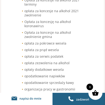
Opłata za koncesje na alkohol 2021
terminy
opłata za koncesje na alkohol 2021
zwolnienie
Opłata za koncesję na alkohol
koronawirus
Opłata za koncesje na alkohol
zwolnienie gmina
opłata za pokrowce wesela
opłata za prąd wesela
opłata za serwis podatek
opłata zezwolenia na alkohol
opłaty dodatkowe wesela
opodatkowanie napiwków
opodatkowanie sprzedaży kawy
0
organizacja pracy w gastronomii
organizacja pracy w restauracji
napisz do mnie
zadzwoń
organizacja urodzin stawka VAT