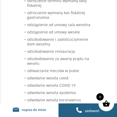
odroczenie terminu wymiany kasy
fiskalnej
odroczenie wymiany kas fiskalnej
gastronomia
odstąpienie od umowy sala weselna
odstąpienie od umowy wesele
odszkodowanie i zadośćuczynienie
dom weselny
odszkodowanie restauracja
odszkodowanie za awarię prądu na
weselu
odtwarzanie meczów w pubie
odwołanie wesela covid
odwołanie wesela COVID 19
odwołanie wesela epidemia
0
odwołanie wesela koronawirus
zadatek
napisz do mnie
zadzwoń
odwołanie wesela kwarantanna