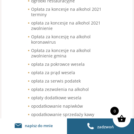
ogródki restauracyjne
Opłata za koncesje na alkohol 2021
terminy
opłata za koncesje na alkohol 2021
zwolnienie
Opłata za koncesję na alkohol
koronawirus
Opłata za koncesje na alkohol
zwolnienie gmina
opłata za pokrowce wesela
opłata za prąd wesela
opłata za serwis podatek
opłata zezwolenia na alkohol
opłaty dodatkowe wesela
opodatkowanie napiwków
0
opodatkowanie sprzedaży kawy
organizacja pracy w gastronomii
napisz do mnie
zadzwoń
organizacja pracy w restauracji