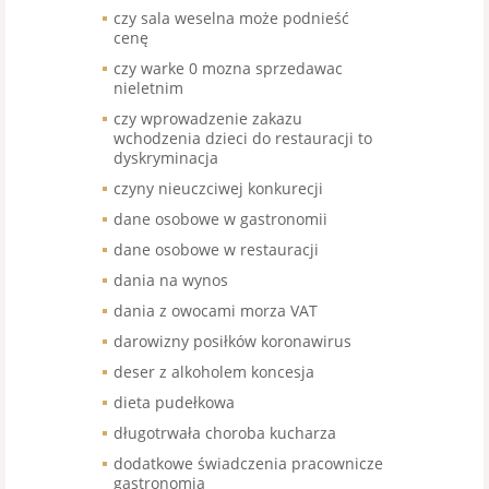
czy sala weselna może podnieść
cenę
czy warke 0 mozna sprzedawac
nieletnim
czy wprowadzenie zakazu
wchodzenia dzieci do restauracji to
dyskryminacja
czyny nieuczciwej konkurecji
dane osobowe w gastronomii
dane osobowe w restauracji
dania na wynos
dania z owocami morza VAT
darowizny posiłków koronawirus
deser z alkoholem koncesja
dieta pudełkowa
długotrwała choroba kucharza
dodatkowe świadczenia pracownicze
gastronomia