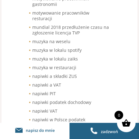
gastronomii
motywowanie pracowników
resturacji
mundial 2018 przedłużenie czasu na
zgłoszenie licencja TVP
muzyka na weselu
muzyka w lokalu spotify
muzyka w lokalu zaiks
muzyka w restauracji
napiwki a składki ZUS
napiwki a VAT
napiwki PIT
napiwki podatek dochodowy
napiwki VAT
0
napiwki w Polsce podatek
nieuczciwa reklama gastronomia
napisz do mnie
zadzwoń
nieuczciwe praktyki rynkowe