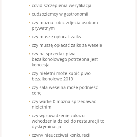
covid szczepienia weryfikacja
cudzoziemcy w gastronomii
czy mozna robic zdjecia osobom
prywatnym
czy muszę opłacać zaiks
czy muszę opłacać zaiks za wesele
czy na sprzedaz piwa
bezalkoholowego potrzebna jest
koncesja
czy nieletni może kupić piwo
bezalkoholowe 2019
czy sala weselna może podnieść
cenę
czy warke 0 mozna sprzedawac
nieletnim
czy wprowadzenie zakazu
wchodzenia dzieci do restauracji to
dyskryminacja
czyny nieuczciwej konkurecji