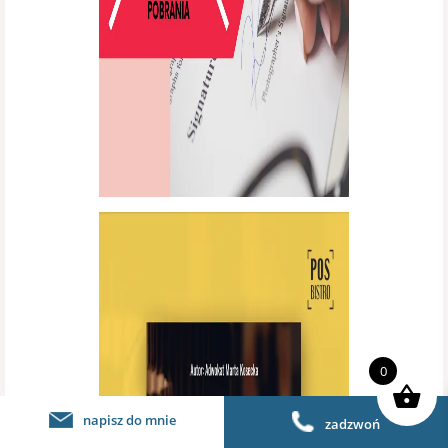
0
napisz do mnie
zadzwoń