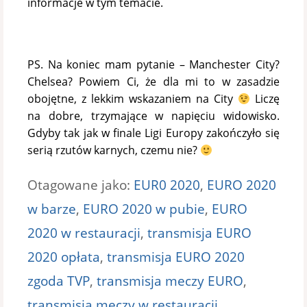
informacje w tym temacie.
PS. Na koniec mam pytanie – Manchester City?
Chelsea? Powiem Ci, że dla mi to w zasadzie
obojętne, z lekkim wskazaniem na City
Liczę
na dobre, trzymające w napięciu widowisko.
Gdyby tak jak w finale Ligi Europy zakończyło się
serią rzutów karnych, czemu nie?
Otagowane jako:
EUR0 2020
,
EURO 2020
w barze
,
EURO 2020 w pubie
,
EURO
2020 w restauracji
,
transmisja EURO
2020 opłata
,
transmisja EURO 2020
zgoda TVP
,
transmisja meczy EURO
,
transmisja meczy w restauracji