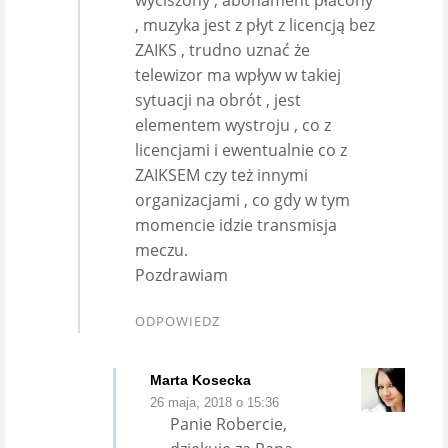
wyciszony , abonament płacony
, muzyka jest z płyt z licencją bez
ZAIKS , trudno uznać że
telewizor ma wpływ w takiej
sytuacji na obrót , jest
elementem wystroju , co z
licencjami i ewentualnie co z
ZAIKSEM czy też innymi
organizacjami , co gdy w tym
momencie idzie transmisja
meczu.
Pozdrawiam
ODPOWIEDZ
Marta Kosecka
26 maja, 2018 o 15:36
Panie Robercie,