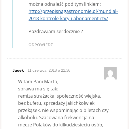
można odnaleźć pod tym linkiem:
http://przepisnagastronomie.pl/mundial-
2018-kontrole-kary-i-abonament-rtv/
Pozdrawiam serdecznie ?
ODPOWIEDZ
Jacek
11 czerwca, 2018 o 21:36
Witam Pani Marto,
sprawa ma się tak:
remiza strażacka, społeczność wiejska,
bez bufetu, sprzedaży jakichkolwiek
przekąsek, nie wspominając o biletach czy
alkoholu. Szacowana frekwencja na
mecze Polaków do kilkudziesięciu osób,