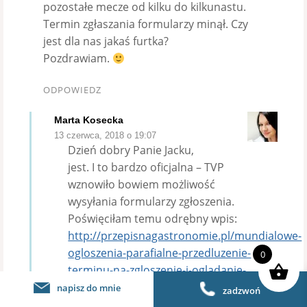
pozostałe mecze od kilku do kilkunastu.
Termin zgłaszania formularzy minął. Czy
jest dla nas jakaś furtka?
Pozdrawiam.
ODPOWIEDZ
Marta Kosecka
13 czerwca, 2018 o 19:07
Dzień dobry Panie Jacku,
jest. I to bardzo oficjalna – TVP
wznowiło bowiem możliwość
wysyłania formularzy zgłoszenia.
Poświęciłam temu odrębny wpis:
http://przepisnagastronomie.pl/mundialowe-
ogloszenia-parafialne-przedluzenie-
0
terminu-na-zgloszenie-i-ogladanie-
rozgrywek-w-miejscu-pracy/
napisz do mnie
zadzwoń