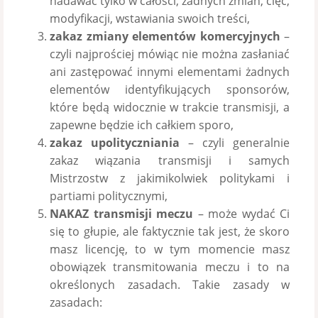
nadawać tylko w całości, żadnych zmian, cięć,
modyfikacji, wstawiania swoich treści,
zakaz zmiany elementów komercyjnych
–
czyli najprościej mówiąc nie można zasłaniać
ani zastępować innymi elementami żadnych
elementów identyfikujących sponsorów,
które będą widocznie w trakcie transmisji, a
zapewne będzie ich całkiem sporo,
zakaz upolityczniania
– czyli generalnie
zakaz wiązania transmisji i samych
Mistrzostw z jakimikolwiek politykami i
partiami politycznymi,
NAKAZ transmisji meczu
– może wydać Ci
się to głupie, ale faktycznie tak jest, że skoro
masz licencję, to w tym momencie masz
obowiązek transmitowania meczu i to na
określonych zasadach. Takie zasady w
zasadach: