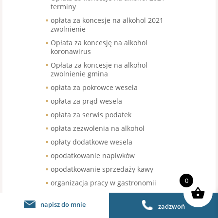
terminy
opłata za koncesje na alkohol 2021
zwolnienie
Opłata za koncesję na alkohol
koronawirus
Opłata za koncesje na alkohol
zwolnienie gmina
opłata za pokrowce wesela
opłata za prąd wesela
opłata za serwis podatek
opłata zezwolenia na alkohol
opłaty dodatkowe wesela
opodatkowanie napiwków
opodatkowanie sprzedaży kawy
0
organizacja pracy w gastronomii
organizacja pracy w restauracji
napisz do mnie
zadzwoń
organizacja urodzin stawka VAT