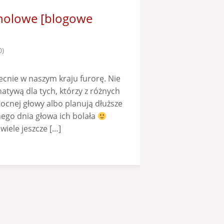
oholowe [blogowe
0)
cnie w naszym kraju furorę. Nie
atywą dla tych, którzy z różnych
ocnej głowy albo planują dłuższe
nego dnia głowa ich bolała
iele jeszcze […]