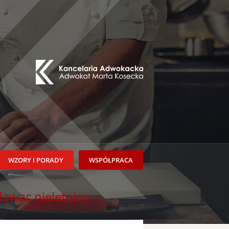
WZORY I PORADY
WSPÓŁPRACA
dawac nieletnim