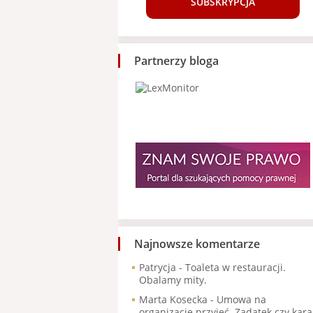
SUBSKRYPCJA
Partnerzy bloga
Najnowsze komentarze
Patrycja
-
Toaleta w restauracji.
Obalamy mity.
Marta Kosecka
-
Umowa na
organizację przyjęć. Zadatek czy kara