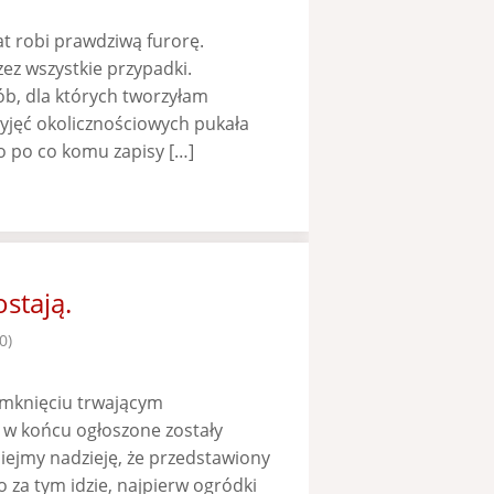
at robi prawdziwą furorę.
zez wszystkie przypadki.
b, dla których tworzyłam
yjęć okolicznościowych pukała
bo po co komu zapisy […]
stają.
0)
amknięciu trwającym
 w końcu ogłoszone zostały
iejmy nadzieję, że przedstawiony
za tym idzie, najpierw ogródki