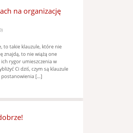
ch na organizację
0)
to takie klauzule, które nie
ię znajdą, to nie wiążą one
ich rygor umieszczenia w
liżyć Ci dziś, czym są klauzule
e postanowienia […]
dobrze!