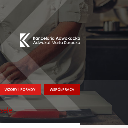
WZORY I PORADY
WSPÓŁPRACA
sele