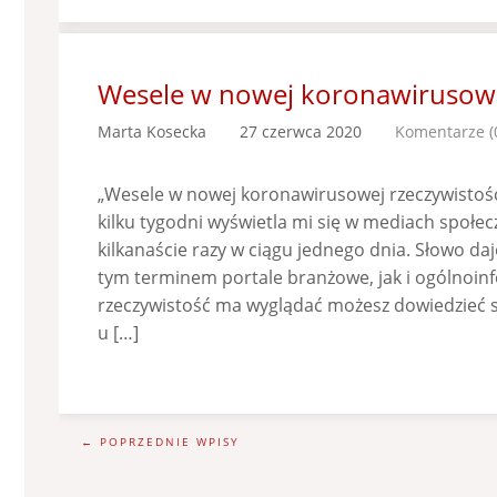
Wesele w nowej koronawirusowej
Marta Kosecka
27 czerwca 2020
Komentarze (
„Wesele w nowej koronawirusowej rzeczywistości
kilku tygodni wyświetla mi się w mediach społe
kilkanaście razy w ciągu jednego dnia. Słowo da
tym terminem portale branżowe, jak i ogólnoinf
rzeczywistość ma wyglądać możesz dowiedzieć s
u […]
← POPRZEDNIE WPISY