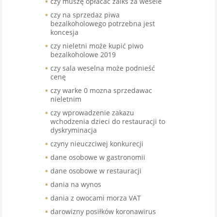
czy muszę opłacać zaiks za wesele
czy na sprzedaz piwa
bezalkoholowego potrzebna jest
koncesja
czy nieletni może kupić piwo
bezalkoholowe 2019
czy sala weselna może podnieść
cenę
czy warke 0 mozna sprzedawac
nieletnim
czy wprowadzenie zakazu
wchodzenia dzieci do restauracji to
dyskryminacja
czyny nieuczciwej konkurecji
dane osobowe w gastronomii
dane osobowe w restauracji
dania na wynos
dania z owocami morza VAT
darowizny posiłków koronawirus