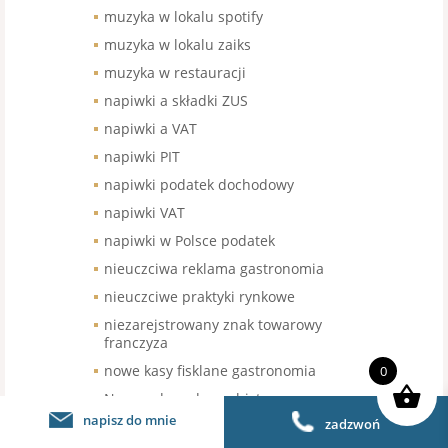
muzyka w lokalu spotify
muzyka w lokalu zaiks
muzyka w restauracji
napiwki a składki ZUS
napiwki a VAT
napiwki PIT
napiwki podatek dochodowy
napiwki VAT
napiwki w Polsce podatek
nieuczciwa reklama gastronomia
nieuczciwe praktyki rynkowe
niezarejstrowany znak towarowy
franczyza
nowe kasy fisklane gastronomia
0
Numer dowodu osobistego czy
podawać
napisz do mnie
zadzwoń
obiad dla medyka darowizna