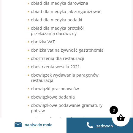
obiad dla medyka darowizna
obiad dla medyka jak zorganizować
obiad dla medyka podatki
obiad dla medyka protokół
przekazania darowizny
obniżka VAT
obniżka vat na żywność gastronomia
obostrzenia dla restauracji
obostrzenia wesela 2021
obowiązek wydawania paragonów
restauracja
obowiązki pracodawców
obowiązkowe badania
obowiązkowe podawanie gramatury
0
potraw
ochrona danych osobowych
gastronomia
napisz do mnie
zadzwoń
ochrona danych osobowych