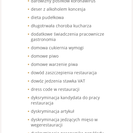
darowizny posiłków koronawirus
deser z alkoholem koncesja
dieta pudełkowa
długotrwała choroba kucharza
dodatkowe świadczenia pracownicze
gastronomia
domowa cukiernia wymogi
domowe piwo
domowe warzenie piwa
dowód zaszczepienia restauracja
dowóz jedzenia stawka VAT
dress code w restauracji
dyksryminacja kandydata do pracy
restauracja
dyskryminacja artykuł
dyskryminacja jedzących mięso w
wegerestauracji