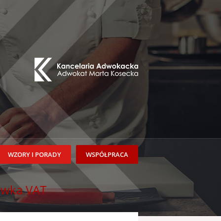
WZORY I PORADY
WSPÓŁPRACA
awka VAT