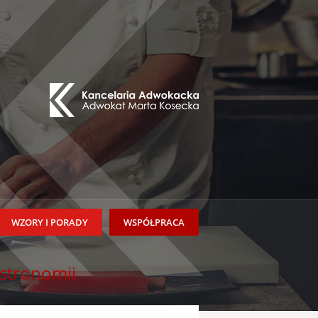
WZORY I PORADY
WSPÓŁPRACA
stronomii