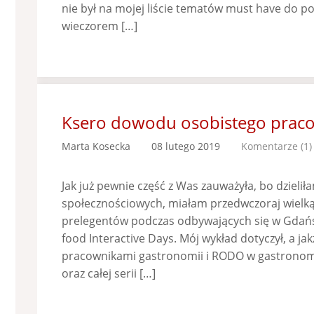
nie był na mojej liście tematów must have do por
wieczorem […]
Ksero dowodu osobistego prac
Marta Kosecka
08 lutego 2019
Komentarze (1)
Jak już pewnie część z Was zauważyła, bo dzieli
społecznościowych, miałam przedwczoraj wielk
prelegentów podczas odbywających się w Gdań
food Interactive Days. Mój wykład dotyczył, a ja
pracownikami gastronomii i RODO w gastronom
oraz całej serii […]