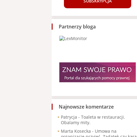
SUBSKRYPCJA
Partnerzy bloga
Najnowsze komentarze
Patrycja
-
Toaleta w restauracji.
Obalamy mity.
Marta Kosecka
-
Umowa na
organizację przyjęć. Zadatek czy kara