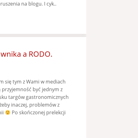
uszenia na blogu. I cyk..
ownika a RODO.
łam się tym z Wami w mediach
ą przyjemność być jednym z
sku targów gastronomicznych
kżeby inaczej, problemów z
ii
Po skończonej prelekcji