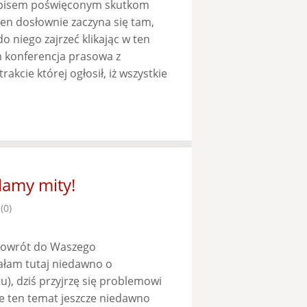
 wpisem poświęconym skutkom
en dosłownie zaczyna się tam,
o niego zajrzeć klikając w ten
m konferencja prasowa z
kcie której ogłosił, iż wszystkie
lamy mity!
(0)
 powrót do Waszego
ałam tutaj niedawno o
tu), dziś przyjrzę się problemowi
e ten temat jeszcze niedawno