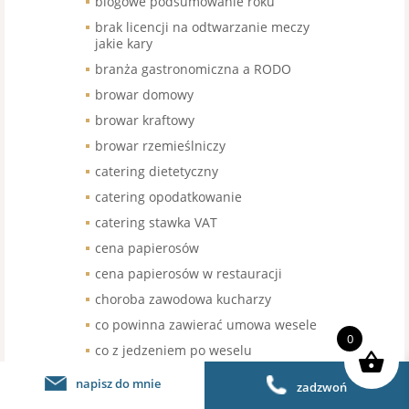
blogowe podsumowanie roku
brak licencji na odtwarzanie meczy
jakie kary
branża gastronomiczna a RODO
browar domowy
browar kraftowy
browar rzemieślniczy
catering dietetyczny
catering opodatkowanie
catering stawka VAT
cena papierosów
cena papierosów w restauracji
choroba zawodowa kucharzy
co powinna zawierać umowa wesele
0
co z jedzeniem po weselu
COVID restauracja
napisz do mnie
zadzwoń
covid szczepienia restauracja