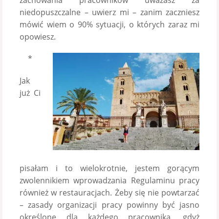
zachowania pracowników uważasz za
niedopuszczalne – uwierz mi – zanim zaczniesz
mówić wiem o 90% sytuacji, o których zaraz mi
opowiesz.
*
Jak
już Ci
pisałam i to wielokrotnie, jestem gorącym
zwolennikiem wprowadzania Regulaminu pracy
również w restauracjach. Żeby się nie powtarzać
– zasady organizacji pracy powinny być jasno
określone dla każdego pracownika, gdyż