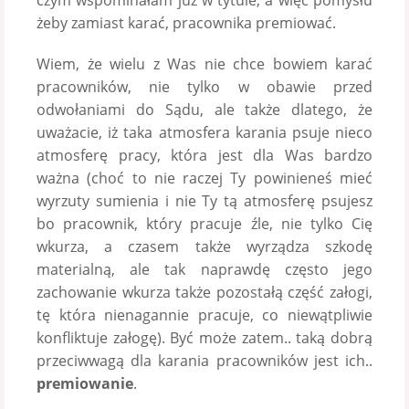
czym wspominałam już w tytule, a więc pomysłu
żeby zamiast karać, pracownika premiować.
Wiem, że wielu z Was nie chce bowiem karać
pracowników, nie tylko w obawie przed
odwołaniami do Sądu, ale także dlatego, że
uważacie, iż taka atmosfera karania psuje nieco
atmosferę pracy, która jest dla Was bardzo
ważna (choć to nie raczej Ty powinieneś mieć
wyrzuty sumienia i nie Ty tą atmosferę psujesz
bo pracownik, który pracuje źle, nie tylko Cię
wkurza, a czasem także wyrządza szkodę
materialną, ale tak naprawdę często jego
zachowanie wkurza także pozostałą część załogi,
tę która nienagannie pracuje, co niewątpliwie
konfliktuje załogę). Być może zatem.. taką dobrą
przeciwwagą dla karania pracowników jest ich..
premiowanie
.