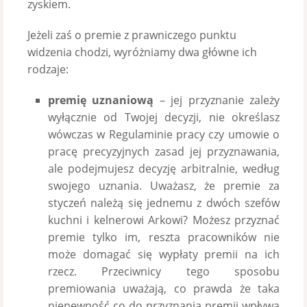
zyskiem.
Jeżeli zaś o premie z prawniczego punktu
widzenia chodzi, wyróżniamy dwa główne ich
rodzaje:
premię uznaniową
– jej przyznanie zależy
wyłącznie od Twojej decyzji, nie określasz
wówczas w Regulaminie pracy czy umowie o
pracę precyzyjnych zasad jej przyznawania,
ale podejmujesz decyzję arbitralnie, według
swojego uznania. Uważasz, że premie za
styczeń należą się jednemu z dwóch szefów
kuchni i kelnerowi Arkowi? Możesz przyznać
premie tylko im, reszta pracowników nie
może domagać się wypłaty premii na ich
rzecz. Przeciwnicy tego sposobu
premiowania uważają, co prawda że taka
niepewność co do przyznania premii wpływa