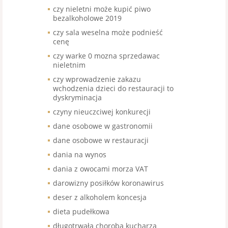
czy nieletni może kupić piwo
bezalkoholowe 2019
czy sala weselna może podnieść
cenę
czy warke 0 mozna sprzedawac
nieletnim
czy wprowadzenie zakazu
wchodzenia dzieci do restauracji to
dyskryminacja
czyny nieuczciwej konkurecji
dane osobowe w gastronomii
dane osobowe w restauracji
dania na wynos
dania z owocami morza VAT
darowizny posiłków koronawirus
deser z alkoholem koncesja
dieta pudełkowa
długotrwała choroba kucharza