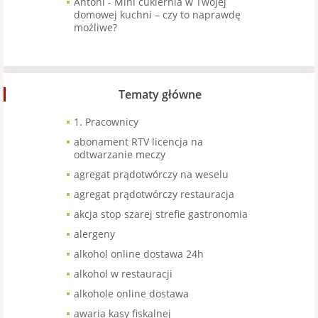
Antoni
-
Mini cukiernia w Twojej
domowej kuchni – czy to naprawdę
możliwe?
Tematy główne
1. Pracownicy
abonament RTV licencja na
odtwarzanie meczy
agregat prądotwórczy na weselu
agregat prądotwórczy restauracja
akcja stop szarej strefie gastronomia
alergeny
alkohol online dostawa 24h
alkohol w restauracji
alkohole online dostawa
awaria kasy fiskalnej