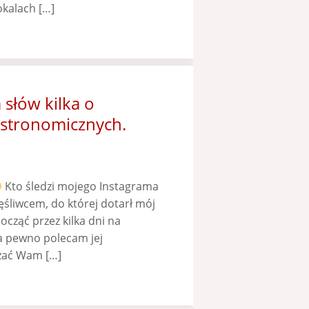
okalach […]
 słów kilka o
astronomicznych.
Kto śledzi mojego Instagrama
ęśliwcem, do której dotarł mój
cząć przez kilka dni na
na pewno polecam jej
azać Wam […]