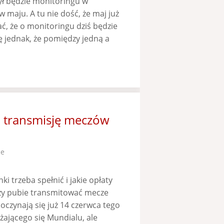
ył będzie monitoringu w
w maju. A tu nie dość, że maj już
ać, że o monitoringu dziś będzie
ę jednak, że pomiędzy jedną a
a transmisję meczów
ze
i trzeba spełnić i jakie opłaty
czy pubie transmitować mecze
poczynają się już 14 czerwca tego
iżającego się Mundialu, ale