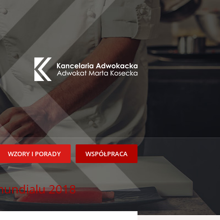
WZORY I PORADY
WSPÓŁPRACA
mundialu 2018