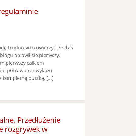
 regulaminie
wdę trudno w to uwierzyć, że dziś
logu pojawił się pierwszy,
łam pierwszy całkiem
du potraw oraz wykazu
 kompletną pustkę, […]
lne. Przedłużenie
ie rozgrywek w