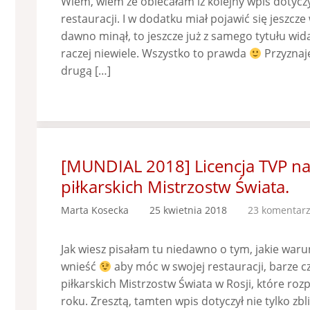
Wiem, wiem że obiecałam iż kolejny wpis dotycz
restauracji. I w dodatku miał pojawić się jeszcze 
dawno minął, to jeszcze już z samego tytułu wid
raczej niewiele. Wszystko to prawda
Przyznaj
drugą […]
[MUNDIAL 2018] Licencja TVP n
piłkarskich Mistrzostw Świata.
Marta Kosecka
25 kwietnia 2018
23 komentar
Jak wiesz pisałam tu niedawno o tym, jakie warunk
wnieść
aby móc w swojej restauracji, barze 
piłkarskich Mistrzostw Świata w Rosji, które roz
roku. Zresztą, tamten wpis dotyczył nie tylko zbl