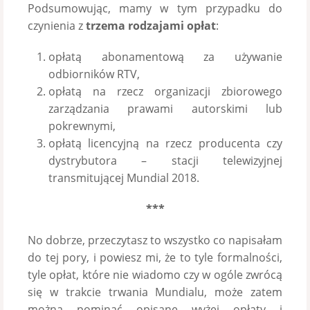
Podsumowując, mamy w tym przypadku do
czynienia z
trzema rodzajami opłat
:
opłatą abonamentową za używanie
odbiorników RTV,
opłatą na rzecz organizacji zbiorowego
zarządzania prawami autorskimi lub
pokrewnymi,
opłatą licencyjną na rzecz producenta czy
dystrybutora – stacji telewizyjnej
transmitującej Mundial 2018.
***
No dobrze, przeczytasz to wszystko co napisałam
do tej pory, i powiesz mi, że to tyle formalności,
tyle opłat, które nie wiadomo czy w ogóle zwrócą
się w trakcie trwania Mundialu, może zatem
można pominąć opisane wyżej opłaty i