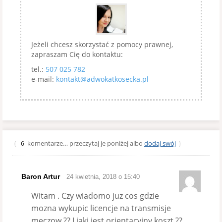
Jeżeli chcesz skorzystać z pomocy prawnej,
zapraszam Cię do kontaktu:
tel.:
507 025 782
e-mail:
kontakt@adwokatkosecka.pl
komentarze… przeczytaj je poniżej albo
dodaj swój
{
6
}
Baron Artur
24 kwietnia, 2018 o 15:40
Witam . Czy wiadomo juz cos gdzie
mozna wykupic licencje na transmisje
meczow ?? I jaki jest orientacyjny koszt ??