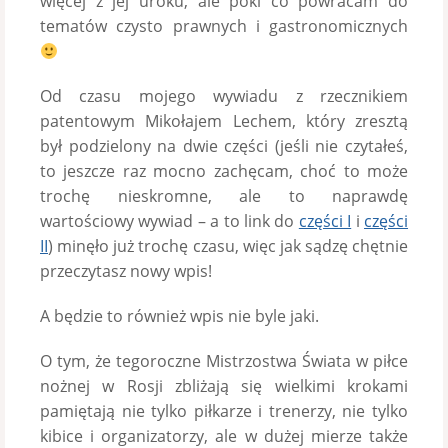
więcej z jej uroku, ale póki co powracam do
tematów czysto prawnych i gastronomicznych
Od czasu mojego wywiadu z rzecznikiem
patentowym Mikołajem Lechem, który zresztą
był podzielony na dwie części (jeśli nie czytałeś,
to jeszcze raz mocno zachęcam, choć to może
trochę nieskromne, ale to naprawdę
wartościowy wywiad – a to link do
części I
i
części
II
) minęło już trochę czasu, więc jak sądzę chętnie
przeczytasz nowy wpis!
A będzie to również wpis nie byle jaki.
O tym, że tegoroczne Mistrzostwa Świata w piłce
nożnej w Rosji zbliżają się wielkimi krokami
pamiętają nie tylko piłkarze i trenerzy, nie tylko
kibice i organizatorzy, ale w dużej mierze także