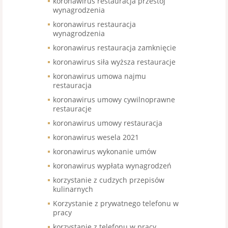
koronawirus restauracja przestój
wynagrodzenia
koronawirus restauracja
wynagrodzenia
koronawirus restauracja zamknięcie
koronawirus siła wyższa restauracje
koronawirus umowa najmu
restauracja
koronawirus umowy cywilnoprawne
restauracje
koronawirus umowy restauracja
koronawirus wesela 2021
koronawirus wykonanie umów
koronawirus wypłata wynagrodzeń
korzystanie z cudzych przepisów
kulinarnych
Korzystanie z prywatnego telefonu w
pracy
korzystanie z telefonu w pracy