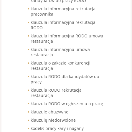
kandydatów do pracy RODO
klauzula informacyjna rekrutacja
pracownika
klauzula informacyjna rekrutacja
RODO
klauzula informacyjna RODO umowa
restauracja
klauzula informacyjna umowa
restauracja
klauzula o zakazie konkurencji
restauracja
klauzula RODO dla kandydatów do
pracy
klauzula RODO rekrutacja
restauracja
klauzula RODO w ogłoszeniu o pracę
klauzule abuzywne
klauzulę niedozwolone
kodeks pracy kary i nagany