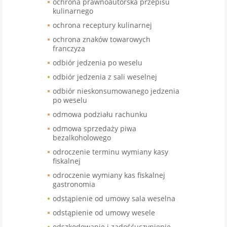
ochrona prawnoautorska przepisu
kulinarnego
ochrona receptury kulinarnej
ochrona znaków towarowych
franczyza
odbiór jedzenia po weselu
odbiór jedzenia z sali weselnej
odbiór nieskonsumowanego jedzenia
po weselu
odmowa podziału rachunku
odmowa sprzedaży piwa
bezalkoholowego
odroczenie terminu wymiany kasy
fiskalnej
odroczenie wymiany kas fiskalnej
gastronomia
odstąpienie od umowy sala weselna
odstąpienie od umowy wesele
odszkodowanie i zadośćuczynienie