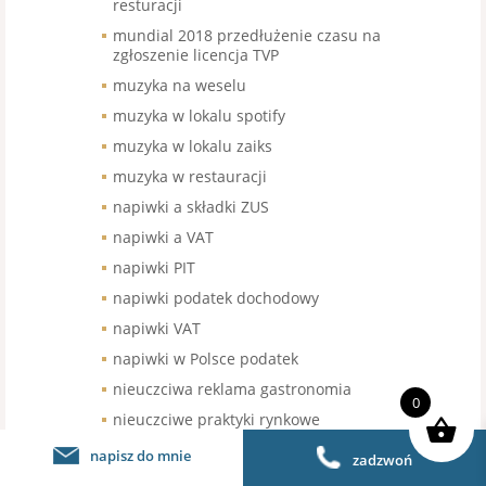
resturacji
mundial 2018 przedłużenie czasu na
zgłoszenie licencja TVP
muzyka na weselu
muzyka w lokalu spotify
muzyka w lokalu zaiks
muzyka w restauracji
napiwki a składki ZUS
napiwki a VAT
napiwki PIT
napiwki podatek dochodowy
napiwki VAT
napiwki w Polsce podatek
nieuczciwa reklama gastronomia
0
nieuczciwe praktyki rynkowe
niezarejstrowany znak towarowy
napisz do mnie
zadzwoń
franczyza