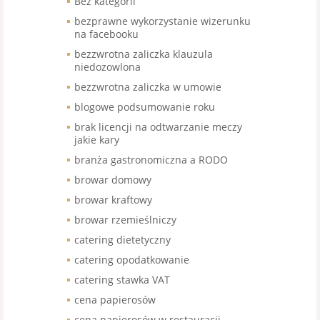
Bez kategorii
bezprawne wykorzystanie wizerunku
na facebooku
bezzwrotna zaliczka klauzula
niedozowlona
bezzwrotna zaliczka w umowie
blogowe podsumowanie roku
brak licencji na odtwarzanie meczy
jakie kary
branża gastronomiczna a RODO
browar domowy
browar kraftowy
browar rzemieślniczy
catering dietetyczny
catering opodatkowanie
catering stawka VAT
cena papierosów
cena papierosów w restauracji