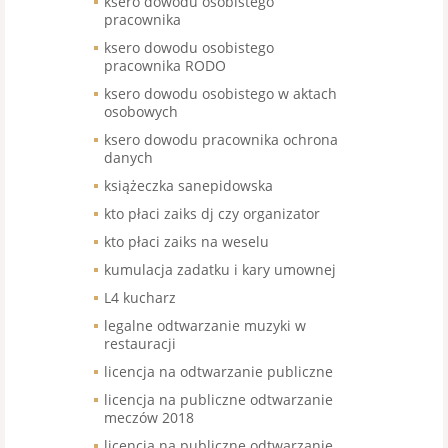
ksero dowodu osobistego
pracownika
ksero dowodu osobistego
pracownika RODO
ksero dowodu osobistego w aktach
osobowych
ksero dowodu pracownika ochrona
danych
książeczka sanepidowska
kto płaci zaiks dj czy organizator
kto płaci zaiks na weselu
kumulacja zadatku i kary umownej
L4 kucharz
legalne odtwarzanie muzyki w
restauracji
licencja na odtwarzanie publiczne
licencja na publiczne odtwarzanie
meczów 2018
licencja na publiczne odtwarzanie