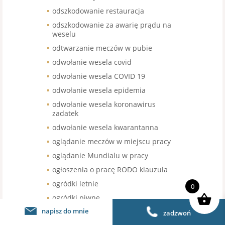
odszkodowanie restauracja
odszkodowanie za awarię prądu na
weselu
odtwarzanie meczów w pubie
odwołanie wesela covid
odwołanie wesela COVID 19
odwołanie wesela epidemia
odwołanie wesela koronawirus
zadatek
odwołanie wesela kwarantanna
oglądanie meczów w miejscu pracy
oglądanie Mundialu w pracy
ogłoszenia o pracę RODO klauzula
ogródki letnie
0
ogródki piwne
napisz do mnie
ogródki restauracyjne
zadzwoń