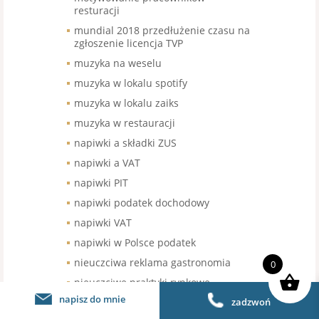
resturacji
mundial 2018 przedłużenie czasu na
zgłoszenie licencja TVP
muzyka na weselu
muzyka w lokalu spotify
muzyka w lokalu zaiks
muzyka w restauracji
napiwki a składki ZUS
napiwki a VAT
napiwki PIT
napiwki podatek dochodowy
napiwki VAT
napiwki w Polsce podatek
nieuczciwa reklama gastronomia
0
nieuczciwe praktyki rynkowe
napisz do mnie
niezarejstrowany znak towarowy
zadzwoń
franczyza