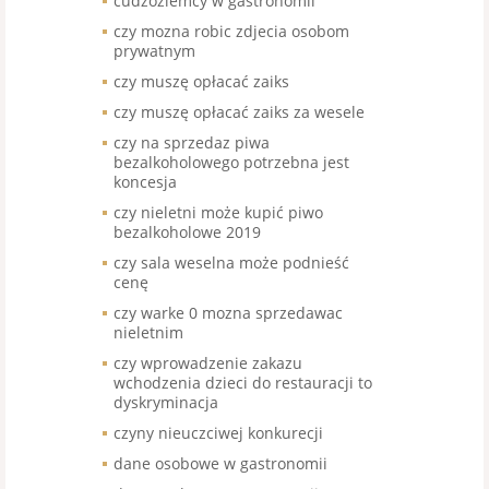
cudzoziemcy w gastronomii
czy mozna robic zdjecia osobom
prywatnym
czy muszę opłacać zaiks
czy muszę opłacać zaiks za wesele
czy na sprzedaz piwa
bezalkoholowego potrzebna jest
koncesja
czy nieletni może kupić piwo
bezalkoholowe 2019
czy sala weselna może podnieść
cenę
czy warke 0 mozna sprzedawac
nieletnim
czy wprowadzenie zakazu
wchodzenia dzieci do restauracji to
dyskryminacja
czyny nieuczciwej konkurecji
dane osobowe w gastronomii